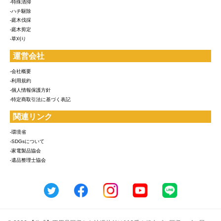
-特殊清掃
-ハチ駆除
-庭木伐採
-庭木剪定
-草刈り
運営会社
-会社概要
-利用規約
-個人情報保護方針
-特定商取引法に基づく表記
関連リンク
-環境省
-SDGsについて
-家電製品協会
-遺品整理士協会