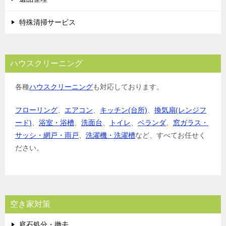
特殊清掃サービス
ハウスクリーニング
各種
ハウスクリーニング
も対応しております。
フローリング
、
エアコン
、
キッチン(台所)
、
換気扇(レンジフ
ード)
、
浴室・浴槽
、
洗面台
、
トイレ
、
ベランダ
、
窓ガラス・
サッシ・網戸・雨戸
、
洗濯機・洗濯槽
など、すべてお任せく
ださい。
空き家対策
庭石処分・撤去