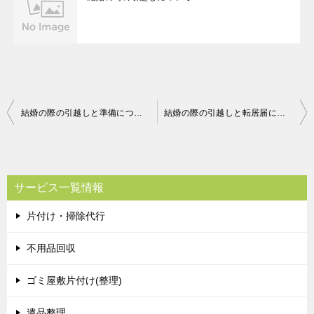
投
結婚の際の引越しと準備について
結婚の際の引越しと転居届について
稿
ナ
ビ
サービス一覧情報
ゲ
片付け・掃除代行
ー
シ
不用品回収
ョ
ゴミ屋敷片付け(整理)
ン
遺品整理