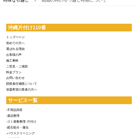
特殊な引越し
結婚の時の引っ越し時期について
沖縄片付け110番
トップページ
初めての方へ
選ばれる理由
お客様の声
施工事例
ご意見・ご感想
料金プラン
お問い合わせ
賠償責任補償について
加盟希望の業者の方へ
サービス一覧
-不用品回収
-遺品整理
-ゴミ屋敷整理･片付け
-庭石処分・撤去
-ハウスクリーニング