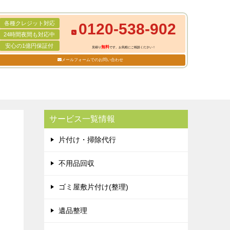
各種クレジット対応
0120-538-902
24時間夜間も対応中
安心の1億円保証付
無料
見積り
です。お気軽にご相談ください！
メールフォームでのお問い合わせ
サービス一覧情報
片付け・掃除代行
不用品回収
ゴミ屋敷片付け(整理)
遺品整理