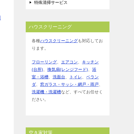
特殊清掃サービス
問
ハウスクリーニング
各種
ハウスクリーニング
も対応してお
ります。
フローリング
、
エアコン
、
キッチン
(台所)
、
換気扇(レンジフード)
、
浴
室・浴槽
、
洗面台
、
トイレ
、
ベラン
ダ
、
窓ガラス・サッシ・網戸・雨戸
、
洗濯機・洗濯槽
など、すべてお任せく
ださい。
空き家対策