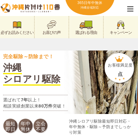
365日年中無休
沖縄全域対応
必ずお読みください
お喜びの声
選ばれる理由
キャンペーン
完全駆除～防除まで！
沖縄
お客様満足度
点
シロアリ駆除
選ばれて
7年
以上！
相談実績創業以来
80万件
突破！
沖縄シロアリ駆除最短即日対応・
最短
年中
立会
年中無休・駆除～予防までしっか
即日
無休
不要
り対策