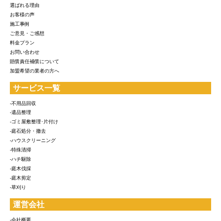
選ばれる理由
お客様の声
施工事例
ご意見・ご感想
料金プラン
お問い合わせ
賠償責任補償について
加盟希望の業者の方へ
サービス一覧
-不用品回収
-遺品整理
-ゴミ屋敷整理･片付け
-庭石処分・撤去
-ハウスクリーニング
-特殊清掃
-ハチ駆除
-庭木伐採
-庭木剪定
-草刈り
運営会社
-会社概要