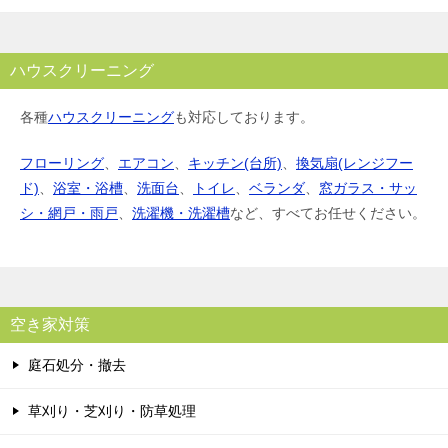
ハウスクリーニング
各種
ハウスクリーニング
も対応しております。
フローリング
、
エアコン
、
キッチン(台所)
、
換気扇(レンジフー
ド)
、
浴室・浴槽
、
洗面台
、
トイレ
、
ベランダ
、
窓ガラス・サッ
シ・網戸・雨戸
、
洗濯機・洗濯槽
など、すべてお任せください。
空き家対策
庭石処分・撤去
草刈り・芝刈り・防草処理