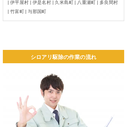
| 伊平屋村 | 伊是名村 | 久米島町 | 八重瀬町 | 多良間村
| 竹富町 | 与那国町
シロアリ駆除の作業の流れ