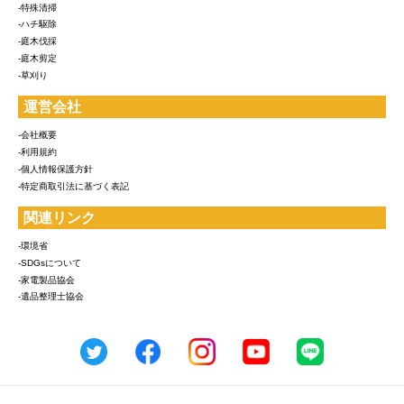
-特殊清掃
-ハチ駆除
-庭木伐採
-庭木剪定
-草刈り
運営会社
-会社概要
-利用規約
-個人情報保護方針
-特定商取引法に基づく表記
関連リンク
-環境省
-SDGsについて
-家電製品協会
-遺品整理士協会