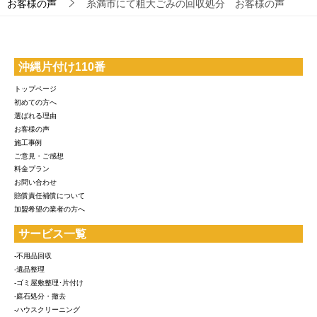
お客様の声
糸満市にて粗大ごみの回収処分 お客様の声
沖縄片付け110番
トップページ
初めての方へ
選ばれる理由
お客様の声
施工事例
ご意見・ご感想
料金プラン
お問い合わせ
賠償責任補償について
加盟希望の業者の方へ
サービス一覧
-不用品回収
-遺品整理
-ゴミ屋敷整理･片付け
-庭石処分・撤去
-ハウスクリーニング