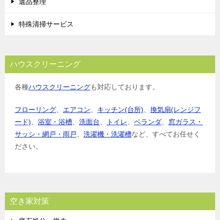
遺品整理
特殊清掃サービス
ハウスクリーニング
各種
ハウスクリーニング
も対応しております。
フローリング
、
エアコン
、
キッチン(台所)
、
換気扇(レンジフ
ード)
、
浴室・浴槽
、
洗面台
、
トイレ
、
ベランダ
、
窓ガラス・
サッシ・網戸・雨戸
、
洗濯機・洗濯槽
など、すべてお任せく
ださい。
空き家対策