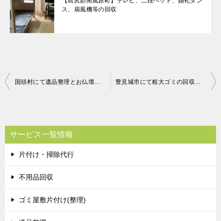
【島尻郡南風原町】テレビ、二段ベッド、婚礼ダン
ス、扇風機等の回収
投
国頭村にて遺品整理とお仏壇回収のご依頼 お客様の声
豊見城市にて粗大ゴミの回収処分 お客様の声
稿
ナ
ビ
サービス一覧情報
ゲ
片付け・掃除代行
ー
シ
不用品回収
ョ
ゴミ屋敷片付け(整理)
ン