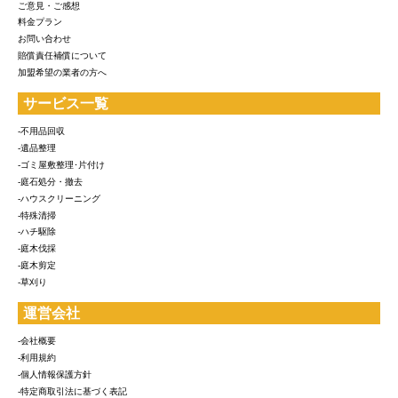
ご意見・ご感想
料金プラン
お問い合わせ
賠償責任補償について
加盟希望の業者の方へ
サービス一覧
-不用品回収
-遺品整理
-ゴミ屋敷整理･片付け
-庭石処分・撤去
-ハウスクリーニング
-特殊清掃
-ハチ駆除
-庭木伐採
-庭木剪定
-草刈り
運営会社
-会社概要
-利用規約
-個人情報保護方針
-特定商取引法に基づく表記