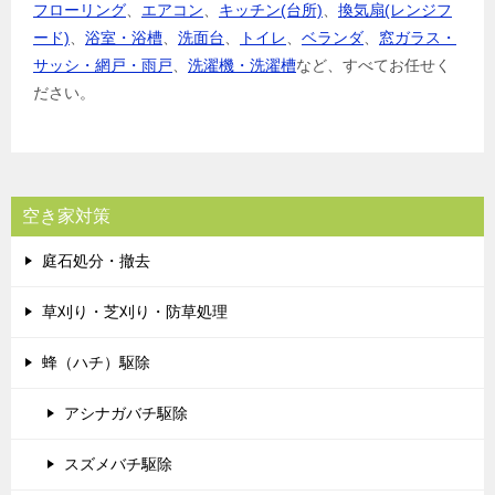
フローリング
、
エアコン
、
キッチン(台所)
、
換気扇(レンジフ
ード)
、
浴室・浴槽
、
洗面台
、
トイレ
、
ベランダ
、
窓ガラス・
サッシ・網戸・雨戸
、
洗濯機・洗濯槽
など、すべてお任せく
ださい。
空き家対策
庭石処分・撤去
草刈り・芝刈り・防草処理
蜂（ハチ）駆除
アシナガバチ駆除
スズメバチ駆除