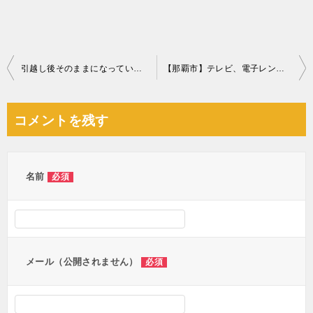
投
引越し後そのままになっている部屋の片付け、清掃、ゴミの回収・処分
【那覇市】テレビ、電子レンジの回収・処分ご依頼 お客様の声
稿
ナ
コメントを残す
ビ
ゲ
ー
名前
必須
シ
ョ
ン
メール（公開されません）
必須