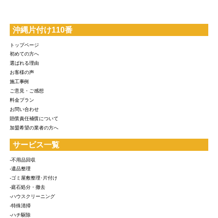
沖縄片付け110番
トップページ
初めての方へ
選ばれる理由
お客様の声
施工事例
ご意見・ご感想
料金プラン
お問い合わせ
賠償責任補償について
加盟希望の業者の方へ
サービス一覧
-不用品回収
-遺品整理
-ゴミ屋敷整理･片付け
-庭石処分・撤去
-ハウスクリーニング
-特殊清掃
-ハチ駆除