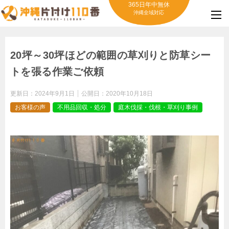
365日年中無休
沖縄全域対応
20坪～30坪ほどの範囲の草刈りと防草シー
トを張る作業ご依頼
更新日：
2024年9月1日
公開日：
2020年10月18日
お客様の声
不用品回収・処分
庭木伐採・伐根・草刈り事例