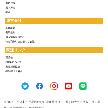
-庭木伐採
-庭木剪定
-草刈り
運営会社
-会社概要
-利用規約
-個人情報保護方針
-特定商取引法に基づく表記
関連リンク
-環境省
-SDGsについて
-家電製品協会
-遺品整理士協会
© 2026 【公式】不用品回収なら沖縄片付け110番｜粗大ゴミ回収・ゴミ屋
敷・遺品整理など24時間受付中！