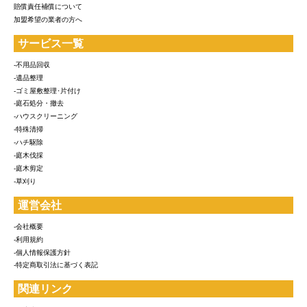
賠償責任補償について
加盟希望の業者の方へ
サービス一覧
-不用品回収
-遺品整理
-ゴミ屋敷整理･片付け
-庭石処分・撤去
-ハウスクリーニング
-特殊清掃
-ハチ駆除
-庭木伐採
-庭木剪定
-草刈り
運営会社
-会社概要
-利用規約
-個人情報保護方針
-特定商取引法に基づく表記
関連リンク