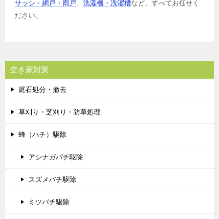
サッシ・網戸・雨戸
、
洗濯機・洗濯槽
など、すべてお任せく
ださい。
空き家対策
庭石処分・撤去
草刈り・芝刈り・防草処理
蜂（ハチ）駆除
アシナガバチ駆除
スズメバチ駆除
ミツバチ駆除