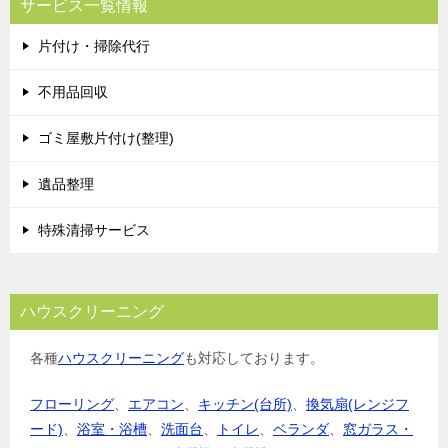
サービス一覧情報
片付け・掃除代行
不用品回収
ゴミ屋敷片付け(整理)
遺品整理
特殊清掃サービス
ハウスクリーニング
各種
ハウスクリーニング
も対応しております。
フローリング
、
エアコン
、
キッチン(台所)
、
換気扇(レンジフ
ード)
、
浴室・浴槽
、
洗面台
、
トイレ
、
ベランダ
、
窓ガラス・