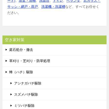
ード)
、
浴室・浴槽
、
洗面台
、
トイレ
、
ベランダ
、
窓ガラス・
サッシ・網戸・雨戸
、
洗濯機・洗濯槽
など、すべてお任せく
ださい。
空き家対策
庭石処分・撤去
草刈り・芝刈り・防草処理
蜂（ハチ）駆除
アシナガバチ駆除
スズメバチ駆除
ミツバチ駆除