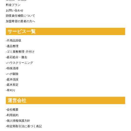
料金プラン
お問い合わせ
賠償責任補償について
加盟希望の業者の方へ
サービス一覧
-不用品回収
-遺品整理
-ゴミ屋敷整理･片付け
-庭石処分・撤去
-ハウスクリーニング
-特殊清掃
-ハチ駆除
-庭木伐採
-庭木剪定
-草刈り
運営会社
-会社概要
-利用規約
-個人情報保護方針
-特定商取引法に基づく表記