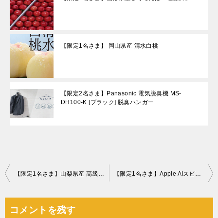
【限定1名さま】 岡山県産 清水白桃
【限定2名さま】Panasonic 電気脱臭機 MS-
DH100-K [ブラック] 脱臭ハンガー
投
【限定1名さま】山梨県産 高級松茸
【限定1名さま】Apple AIスピーカー HomePod mini
稿
ナ
コメントを残す