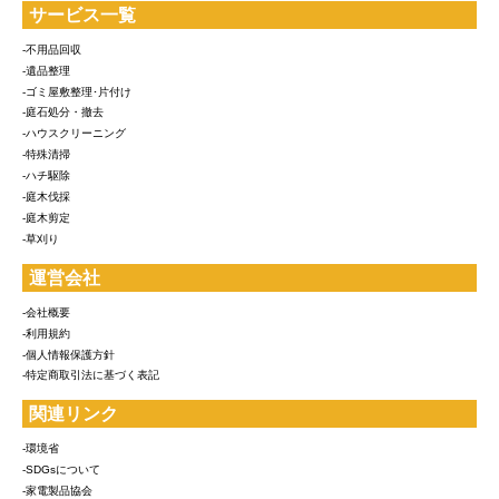
サービス一覧
-不用品回収
-遺品整理
-ゴミ屋敷整理･片付け
-庭石処分・撤去
-ハウスクリーニング
-特殊清掃
-ハチ駆除
-庭木伐採
-庭木剪定
-草刈り
運営会社
-会社概要
-利用規約
-個人情報保護方針
-特定商取引法に基づく表記
関連リンク
-環境省
-SDGsについて
-家電製品協会