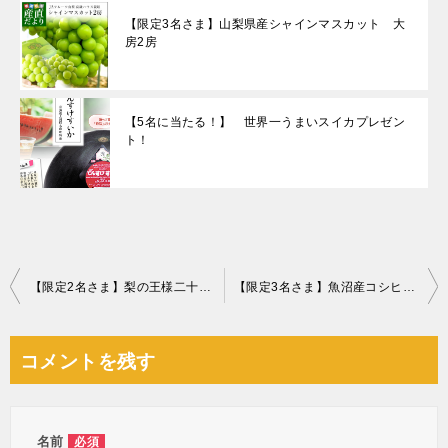
【限定3名さま】山梨県産シャインマスカット 大
房2房
【5名に当たる！】 世界一うまいスイカプレゼン
ト！
投
【限定2名さま】梨の王様二十世紀梨
【限定3名さま】魚沼産コシヒカリ 雪椿 5kg
稿
ナ
コメントを残す
ビ
ゲ
ー
名前
必須