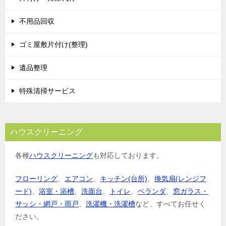
不用品回収
ゴミ屋敷片付け(整理)
遺品整理
特殊清掃サービス
ハウスクリーニング
各種
ハウスクリーニング
も対応しております。
フローリング
、
エアコン
、
キッチン(台所)
、
換気扇(レンジフ
ード)
、
浴室・浴槽
、
洗面台
、
トイレ
、
ベランダ
、
窓ガラス・
サッシ・網戸・雨戸
、
洗濯機・洗濯槽
など、すべてお任せく
ださい。