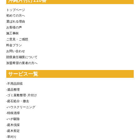
沖縄片付け110番
トップページ
初めての方へ
選ばれる理由
お客様の声
施工事例
ご意見・ご感想
料金プラン
お問い合わせ
賠償責任補償について
加盟希望の業者の方へ
サービス一覧
-不用品回収
-遺品整理
-ゴミ屋敷整理･片付け
-庭石処分・撤去
-ハウスクリーニング
-特殊清掃
-ハチ駆除
-庭木伐採
-庭木剪定
-草刈り