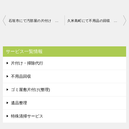
投
石垣市にて汚部屋の片付け お客様の声
久米島町にて不用品の回収 お客様の声
稿
ナ
ビ
サービス一覧情報
ゲ
片付け・掃除代行
ー
シ
不用品回収
ョ
ゴミ屋敷片付け(整理)
ン
遺品整理
特殊清掃サービス