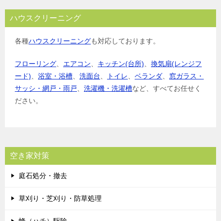
ハウスクリーニング
各種
ハウスクリーニング
も対応しております。
フローリング
、
エアコン
、
キッチン(台所)
、
換気扇(レンジフ
ード)
、
浴室・浴槽
、
洗面台
、
トイレ
、
ベランダ
、
窓ガラス・
サッシ・網戸・雨戸
、
洗濯機・洗濯槽
など、すべてお任せく
ださい。
空き家対策
庭石処分・撤去
草刈り・芝刈り・防草処理
蜂（ハチ）駆除