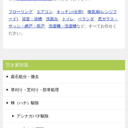
フローリング
、
エアコン
、
キッチン(台所)
、
換気扇(レンジフ
ード)
、
浴室・浴槽
、
洗面台
、
トイレ
、
ベランダ
、
窓ガラス・
サッシ・網戸・雨戸
、
洗濯機・洗濯槽
など、すべてお任せく
ださい。
空き家対策
庭石処分・撤去
草刈り・芝刈り・防草処理
蜂（ハチ）駆除
アシナガバチ駆除