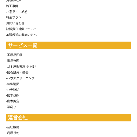
お客様の声
施工事例
ご意見・ご感想
料金プラン
お問い合わせ
賠償責任補償について
加盟希望の業者の方へ
サービス一覧
-不用品回収
-遺品整理
-ゴミ屋敷整理･片付け
-庭石処分・撤去
-ハウスクリーニング
-特殊清掃
-ハチ駆除
-庭木伐採
-庭木剪定
-草刈り
運営会社
-会社概要
-利用規約