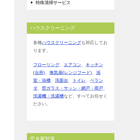
特殊清掃サービス
ハウスクリーニング
各種
ハウスクリーニング
も対応してお
ります。
フローリング
、
エアコン
、
キッチン
(台所)
、
換気扇(レンジフード)
、
浴
室・浴槽
、
洗面台
、
トイレ
、
ベラン
ダ
、
窓ガラス・サッシ・網戸・雨戸
、
洗濯機・洗濯槽
など、すべてお任せく
ださい。
空き家対策