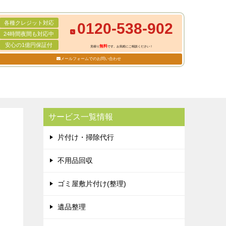
各種クレジット対応
0120-538-902
24時間夜間も対応中
安心の1億円保証付
無料
見積り
です。お気軽にご相談ください！
メールフォームでのお問い合わせ
サービス一覧情報
片付け・掃除代行
不用品回収
ゴミ屋敷片付け(整理)
遺品整理