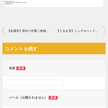
投
【名護市】草刈り作業ご依頼 お客様の声
【うるま市】シングルベッドマットレスの回収・処分ご依頼
稿
ナ
コメントを残す
ビ
ゲ
ー
名前
必須
シ
ョ
ン
メール（公開されません）
必須