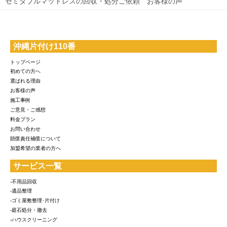
セミダブルマットレスの回収・処分ご依頼 お客様の声
沖縄片付け110番
トップページ
初めての方へ
選ばれる理由
お客様の声
施工事例
ご意見・ご感想
料金プラン
お問い合わせ
賠償責任補償について
加盟希望の業者の方へ
サービス一覧
-不用品回収
-遺品整理
-ゴミ屋敷整理･片付け
-庭石処分・撤去
-ハウスクリーニング