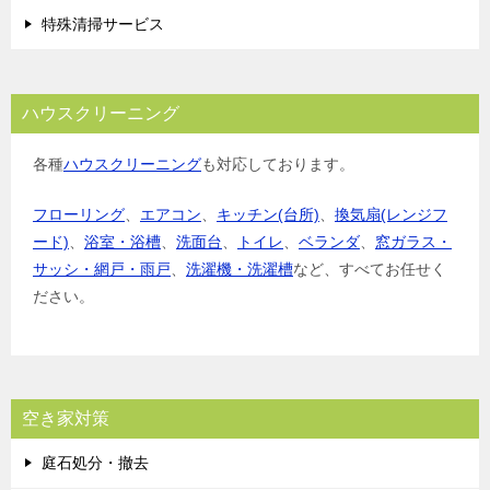
特殊清掃サービス
ハウスクリーニング
各種
ハウスクリーニング
も対応しております。
フローリング
、
エアコン
、
キッチン(台所)
、
換気扇(レンジフ
ード)
、
浴室・浴槽
、
洗面台
、
トイレ
、
ベランダ
、
窓ガラス・
サッシ・網戸・雨戸
、
洗濯機・洗濯槽
など、すべてお任せく
ださい。
空き家対策
庭石処分・撤去