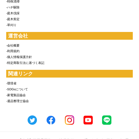
-特殊清掃
-ハチ駆除
-庭木伐採
-庭木剪定
-草刈り
運営会社
-会社概要
-利用規約
-個人情報保護方針
-特定商取引法に基づく表記
関連リンク
-環境省
-SDGsについて
-家電製品協会
-遺品整理士協会