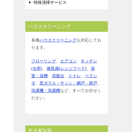
特殊清掃サービス
ハウスクリーニング
各種
ハウスクリーニング
も対応してお
ります。
フローリング
、
エアコン
、
キッチン
(台所)
、
換気扇(レンジフード)
、
浴
室・浴槽
、
洗面台
、
トイレ
、
ベラン
ダ
、
窓ガラス・サッシ・網戸・雨戸
、
洗濯機・洗濯槽
など、すべてお任せく
ださい。
空き家対策