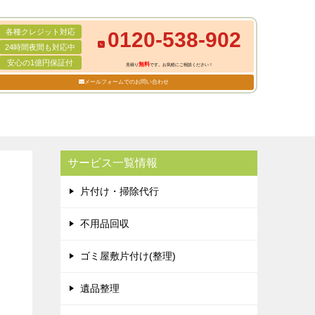
各種クレジット対応
0120-538-902
24時間夜間も対応中
安心の1億円保証付
無料
見積り
です。お気軽にご相談ください！
メールフォームでのお問い合わせ
サービス一覧情報
片付け・掃除代行
不用品回収
ゴミ屋敷片付け(整理)
遺品整理