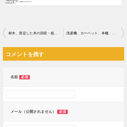
投
材木、剪定した木の回収・処分ご依頼 お客様の声
洗濯機、カーペット、本棚、食器棚、カラーボックス、布団等の回収
稿
ナ
コメントを残す
ビ
ゲ
ー
名前
必須
シ
ョ
ン
メール（公開されません）
必須