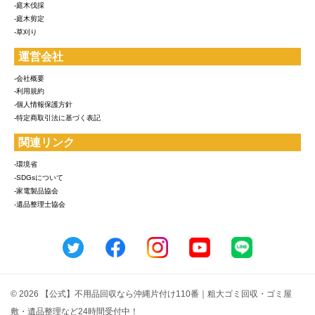
-庭木伐採
-庭木剪定
-草刈り
運営会社
-会社概要
-利用規約
-個人情報保護方針
-特定商取引法に基づく表記
関連リンク
-環境省
-SDGsについて
-家電製品協会
-遺品整理士協会
© 2026 【公式】不用品回収なら沖縄片付け110番｜粗大ゴミ回収・ゴミ屋
敷・遺品整理など24時間受付中！