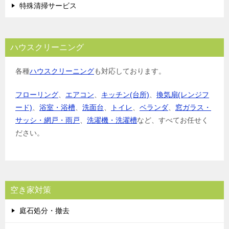
特殊清掃サービス
ハウスクリーニング
各種
ハウスクリーニング
も対応しております。
フローリング
、
エアコン
、
キッチン(台所)
、
換気扇(レンジフ
ード)
、
浴室・浴槽
、
洗面台
、
トイレ
、
ベランダ
、
窓ガラス・
サッシ・網戸・雨戸
、
洗濯機・洗濯槽
など、すべてお任せく
ださい。
空き家対策
庭石処分・撤去