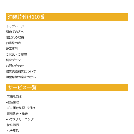
沖縄片付け110番
トップページ
初めての方へ
選ばれる理由
お客様の声
施工事例
ご意見・ご感想
料金プラン
お問い合わせ
賠償責任補償について
加盟希望の業者の方へ
サービス一覧
-不用品回収
-遺品整理
-ゴミ屋敷整理･片付け
-庭石処分・撤去
-ハウスクリーニング
-特殊清掃
-ハチ駆除