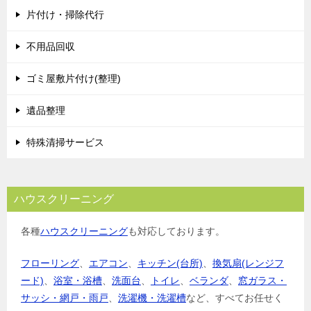
片付け・掃除代行
ー
シ
不用品回収
ョ
ゴミ屋敷片付け(整理)
ン
遺品整理
特殊清掃サービス
ハウスクリーニング
各種
ハウスクリーニング
も対応しております。
フローリング
、
エアコン
、
キッチン(台所)
、
換気扇(レンジフ
ード)
、
浴室・浴槽
、
洗面台
、
トイレ
、
ベランダ
、
窓ガラス・
サッシ・網戸・雨戸
、
洗濯機・洗濯槽
など、すべてお任せく