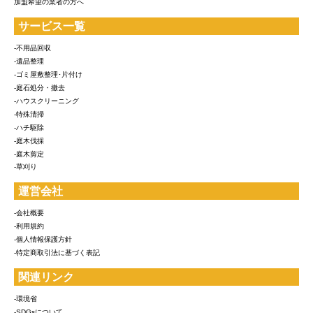
加盟希望の業者の方へ
サービス一覧
-不用品回収
-遺品整理
-ゴミ屋敷整理･片付け
-庭石処分・撤去
-ハウスクリーニング
-特殊清掃
-ハチ駆除
-庭木伐採
-庭木剪定
-草刈り
運営会社
-会社概要
-利用規約
-個人情報保護方針
-特定商取引法に基づく表記
関連リンク
-環境省
-SDGsについて