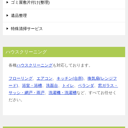
ゴミ屋敷片付け(整理)
ン
遺品整理
特殊清掃サービス
ハウスクリーニング
各種
ハウスクリーニング
も対応しております。
フローリング
、
エアコン
、
キッチン(台所)
、
換気扇(レンジフ
ード)
、
浴室・浴槽
、
洗面台
、
トイレ
、
ベランダ
、
窓ガラス・
サッシ・網戸・雨戸
、
洗濯機・洗濯槽
など、すべてお任せく
ださい。