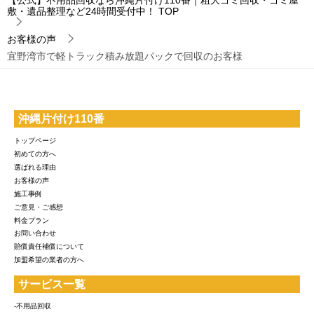
【公式】不用品回収なら沖縄片付け110番｜粗大ゴミ回収・ゴミ屋
敷・遺品整理など24時間受付中！
TOP
お客様の声
宜野湾市で軽トラック積み放題パックで回収のお客様
沖縄片付け110番
トップページ
初めての方へ
選ばれる理由
お客様の声
施工事例
ご意見・ご感想
料金プラン
お問い合わせ
賠償責任補償について
加盟希望の業者の方へ
サービス一覧
-不用品回収