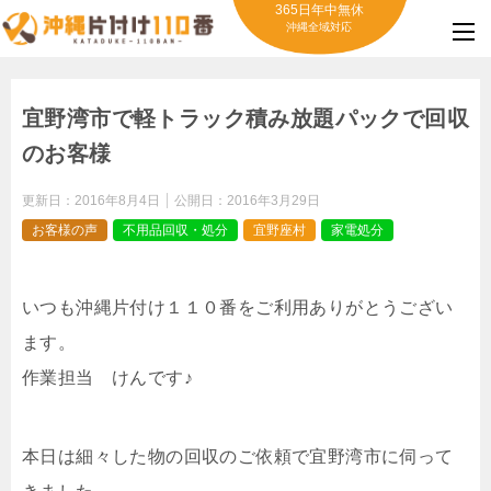
365日年中無休
沖縄全域対応
宜野湾市で軽トラック積み放題パックで回収
のお客様
更新日：
2016年8月4日
公開日：
2016年3月29日
お客様の声
不用品回収・処分
宜野座村
家電処分
いつも沖縄片付け１１０番をご利用ありがとうござい
ます。
作業担当 けんです♪
本日は細々した物の回収のご依頼で宜野湾市に伺って