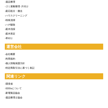
-遺品整理
-ゴミ屋敷整理･片付け
-庭石処分・撤去
-ハウスクリーニング
-特殊清掃
-ハチ駆除
-庭木伐採
-庭木剪定
-草刈り
運営会社
-会社概要
-利用規約
-個人情報保護方針
-特定商取引法に基づく表記
関連リンク
-環境省
-SDGsについて
-家電製品協会
-遺品整理士協会