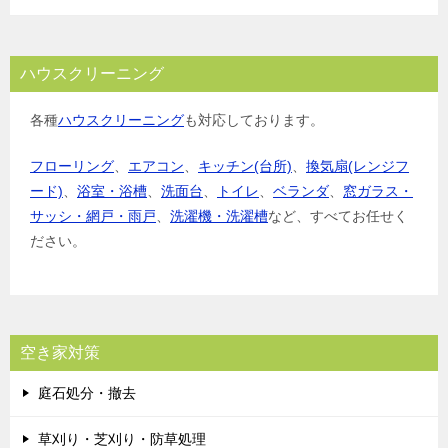
ハウスクリーニング
各種
ハウスクリーニング
も対応しております。
フローリング
、
エアコン
、
キッチン(台所)
、
換気扇(レンジフ
ード)
、
浴室・浴槽
、
洗面台
、
トイレ
、
ベランダ
、
窓ガラス・
サッシ・網戸・雨戸
、
洗濯機・洗濯槽
など、すべてお任せく
ださい。
空き家対策
庭石処分・撤去
草刈り・芝刈り・防草処理