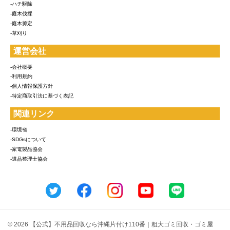
-ハチ駆除
-庭木伐採
-庭木剪定
-草刈り
運営会社
-会社概要
-利用規約
-個人情報保護方針
-特定商取引法に基づく表記
関連リンク
-環境省
-SDGsについて
-家電製品協会
-遺品整理士協会
© 2026 【公式】不用品回収なら沖縄片付け110番｜粗大ゴミ回収・ゴミ屋