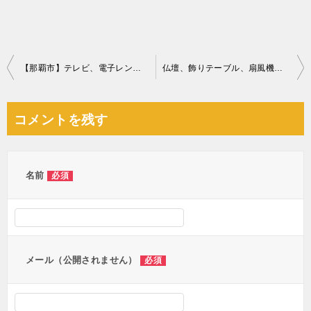
投
【那覇市】テレビ、電子レンジの回収・処分ご依頼 お客様の声
仏壇、飾りテーブル、扇風機、焼却機等の回収・処分ご依頼
稿
ナ
コメントを残す
ビ
ゲ
ー
名前
必須
シ
ョ
ン
メール（公開されません）
必須