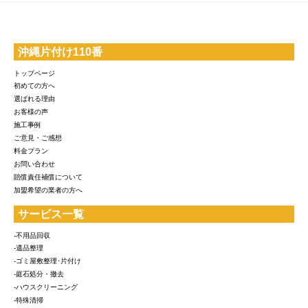
沖縄片付け110番
トップページ
初めての方へ
選ばれる理由
お客様の声
施工事例
ご意見・ご感想
料金プラン
お問い合わせ
賠償責任補償について
加盟希望の業者の方へ
サービス一覧
-不用品回収
-遺品整理
-ゴミ屋敷整理･片付け
-庭石処分・撤去
-ハウスクリーニング
-特殊清掃