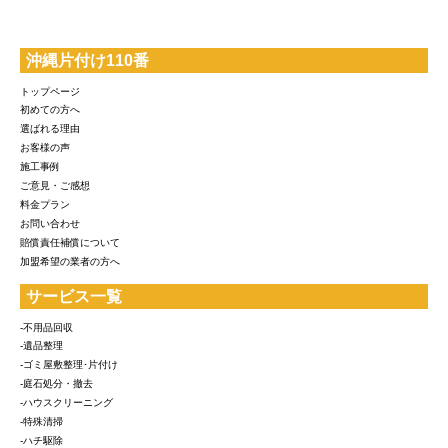
沖縄片付け110番
トップページ
初めての方へ
選ばれる理由
お客様の声
施工事例
ご意見・ご感想
料金プラン
お問い合わせ
賠償責任補償について
加盟希望の業者の方へ
サービス一覧
-不用品回収
-遺品整理
-ゴミ屋敷整理･片付け
-庭石処分・撤去
-ハウスクリーニング
-特殊清掃
-ハチ駆除