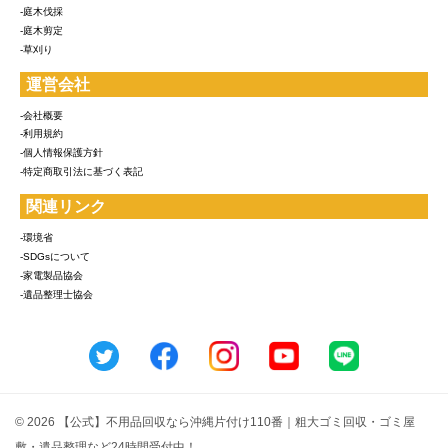
-庭木伐採
-庭木剪定
-草刈り
運営会社
-会社概要
-利用規約
-個人情報保護方針
-特定商取引法に基づく表記
関連リンク
-環境省
-SDGsについて
-家電製品協会
-遺品整理士協会
© 2026 【公式】不用品回収なら沖縄片付け110番｜粗大ゴミ回収・ゴミ屋
敷・遺品整理など24時間受付中！