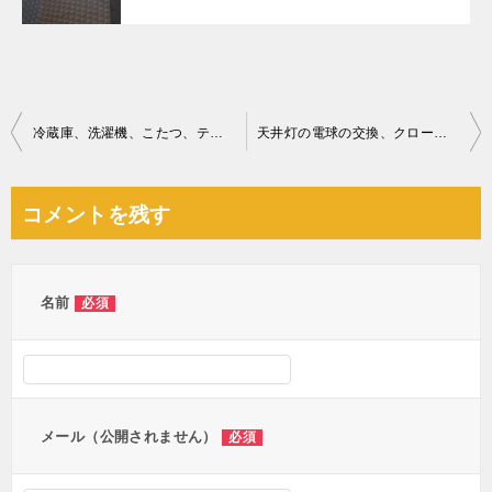
投
冷蔵庫、洗濯機、こたつ、テレビ台、加湿器、チェスト等の回収・処分
天井灯の電球の交換、クローゼットのレールの修理ご依頼 お客様の声
稿
ナ
コメントを残す
ビ
ゲ
ー
名前
必須
シ
ョ
ン
メール（公開されません）
必須