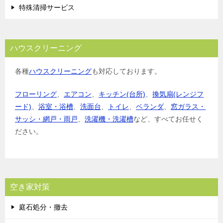
特殊清掃サービス
ハウスクリーニング
各種
ハウスクリーニング
も対応しております。
フローリング
、
エアコン
、
キッチン(台所)
、
換気扇(レンジフ
ード)
、
浴室・浴槽
、
洗面台
、
トイレ
、
ベランダ
、
窓ガラス・
サッシ・網戸・雨戸
、
洗濯機・洗濯槽
など、すべてお任せく
ださい。
空き家対策
庭石処分・撤去