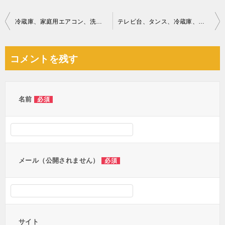
投
冷蔵庫、家庭用エアコン、洗濯機、食器棚、食器、タンス等の回収
テレビ台、タンス、冷蔵庫、プリンター、折り畳みテーブル等の回収
稿
ナ
コメントを残す
ビ
ゲ
ー
名前
必須
シ
ョ
ン
メール（公開されません）
必須
サイト