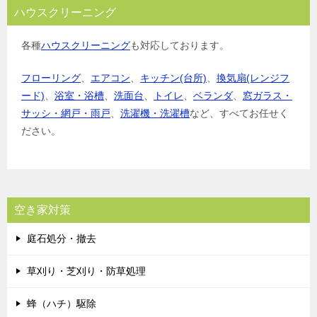
ハウスクリーニング
各種
ハウスクリーニング
も対応しております。
フローリング
、
エアコン
、
キッチン(台所)
、
換気扇(レンジフ
ード)
、
浴室・浴槽
、
洗面台
、
トイレ
、
ベランダ
、
窓ガラス・
サッシ・網戸・雨戸
、
洗濯機・洗濯槽
など、すべてお任せく
ださい。
空き家対策
庭石処分・撤去
草刈り・芝刈り・防草処理
蜂（ハチ）駆除