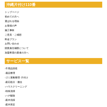
沖縄片付け110番
トップページ
初めての方へ
選ばれる理由
お客様の声
施工事例
ご意見・ご感想
料金プラン
お問い合わせ
賠償責任補償について
加盟希望の業者の方へ
サービス一覧
-不用品回収
-遺品整理
-ゴミ屋敷整理･片付け
-庭石処分・撤去
-ハウスクリーニング
-特殊清掃
-ハチ駆除
-庭木伐採
-庭木剪定