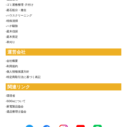
-ゴミ屋敷整理･片付け
-庭石処分・撤去
-ハウスクリーニング
-特殊清掃
-ハチ駆除
-庭木伐採
-庭木剪定
-草刈り
運営会社
-会社概要
-利用規約
-個人情報保護方針
-特定商取引法に基づく表記
関連リンク
-環境省
-SDGsについて
-家電製品協会
-遺品整理士協会