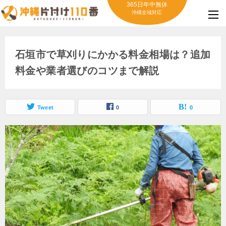
365日年中無休
沖縄全域対応
石垣市で草刈りにかかる料金相場は？追加
料金や業者選びのコツまで解説
Tweet
0
0