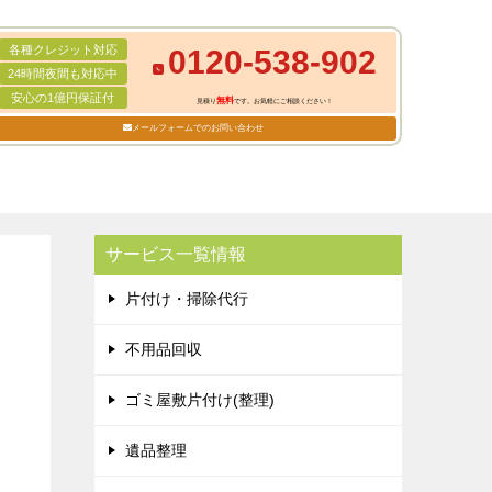
各種クレジット対応
0120-538-902
24時間夜間も対応中
安心の1億円保証付
無料
見積り
です。お気軽にご相談ください！
メールフォームでのお問い合わせ
サービス一覧情報
片付け・掃除代行
不用品回収
ゴミ屋敷片付け(整理)
遺品整理