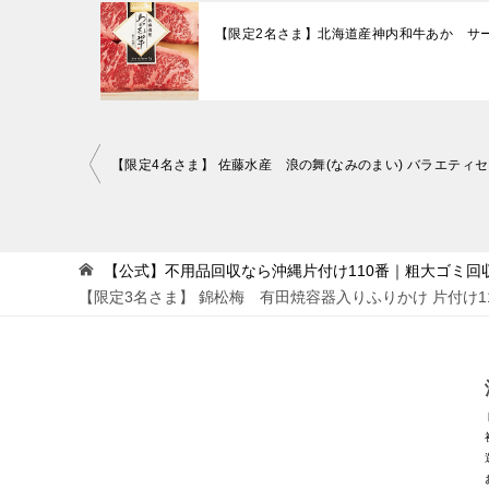
【限定2名さま】北海道産神内和牛あか サー
投
稿
ナ
ビ
【公式】不用品回収なら沖縄片付け110番｜粗大ゴミ回
【限定3名さま】 錦松梅 有田焼容器入りふりかけ 片付け
ゲ
ー
シ
ョ
ン