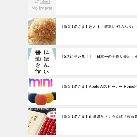
【限定1名さま】思わず舌鼓本店 幻のふりか
【5名に当たる！】「日本一の手作り醤油」
【限定1名さま】Apple AIスピーカー HomePod
【限定1名さま】山形県産さくらんぼ「佐藤錦