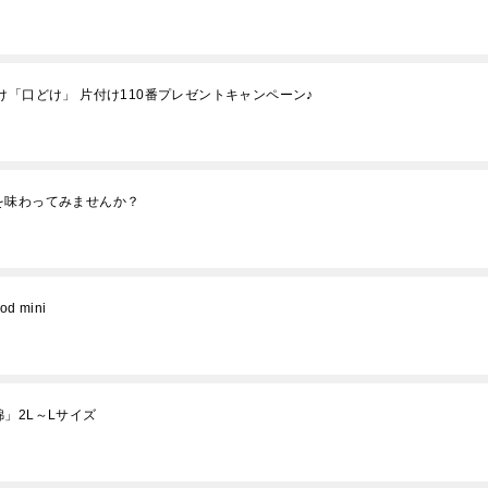
け「口どけ」 片付け110番プレゼントキャンペーン♪
を味わってみませんか？
 mini
」2L～Lサイズ