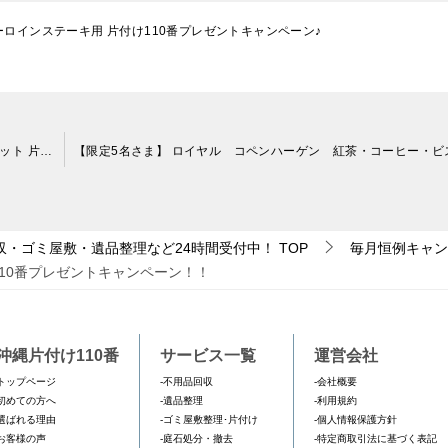
ロインステーキ用 片付け110番プレゼントキャンペーン♪
【限定4名さま】 佐藤水産 浪の舞(なみのまい) バラエティセット 片付け110番プレゼントキャンペーン！！
収・ゴミ屋敷・遺品整理など24時間受付中！
TOP
毎月恒例キャン
110番プレゼントキャンペーン！！
沖縄片付け110番
サービス一覧
運営会社
トップページ
-不用品回収
-会社概要
初めての方へ
-遺品整理
-利用規約
選ばれる理由
-ゴミ屋敷整理･片付け
-個人情報保護方針
お客様の声
-庭石処分・撤去
-特定商取引法に基づく表記