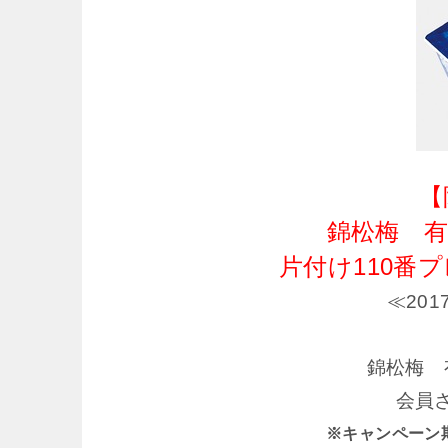
【
錦松梅 
片付け110番
≪20
錦松梅 
会員
※キャンペーン期間 