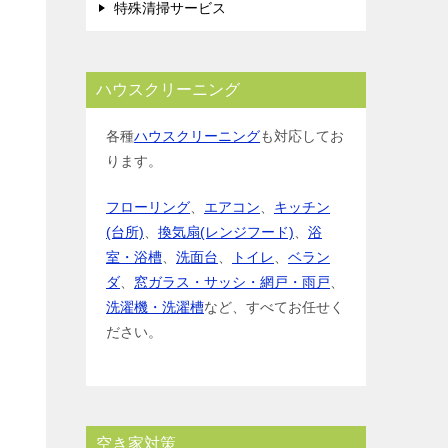
特殊清掃サービス
ハウスクリーニング
各種
ハウスクリーニング
も対応してお
ります。
フローリング
、
エアコン
、
キッチン
(台所)
、
換気扇(レンジフード)
、
浴
室・浴槽
、
洗面台
、
トイレ
、
ベラン
ダ
、
窓ガラス・サッシ・網戸・雨戸
、
洗濯機・洗濯槽
など、すべてお任せく
ださい。
空き家対策