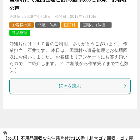
の声
更新日：
2019年4月16日
公開日：
2017年3月16日
お客様の声
仏壇・仏具
国頭村
国頭村（仏壇）
遺品整理
沖縄片付け１１０番のご利用、ありがとうございます。 作
業担当 石井です。 本日は、国頭村へ遺品整理とお仏壇回
収にお伺いしました。 お客様よりアンケートにお答え頂い
たので、ご紹介します。 2. ご相談から作業完了までで点数
[…]
続きを読む
【公式】不用品回収なら沖縄片付け110番｜粗大ゴミ回収・ゴミ屋