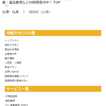
敷・遺品整理など24時間受付中！
TOP
仏壇・仏具
国頭村（仏壇）
沖縄片付け110番
トップページ
初めての方へ
選ばれる理由
お客様の声
施工事例
ご意見・ご感想
料金プラン
お問い合わせ
賠償責任補償について
加盟希望の業者の方へ
サービス一覧
-不用品回収
-遺品整理
-ゴミ屋敷整理･片付け