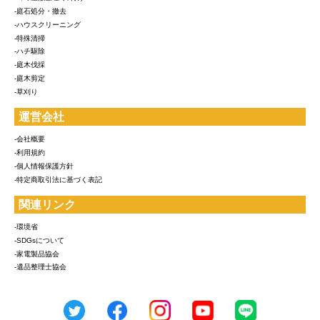
-庭石処分・撤去
-ハウスクリーニング
-特殊清掃
-ハチ駆除
-庭木伐採
-庭木剪定
-草刈り
運営会社
-会社概要
-利用規約
-個人情報保護方針
-特定商取引法に基づく表記
関連リンク
-環境省
-SDGsについて
-家電製品協会
-遺品整理士協会