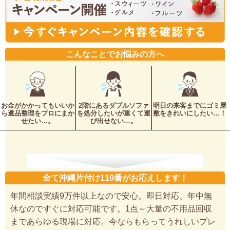
こんなことでお悩みの方へ
お金がかかってもいいか
2階にあるダブルソファ
明日の来客までにゴミ屋
ら遺品整理をプロにまか
を処分したいが重くて運
敷をきれいにしたい…！
せたい…。
び出せない…。
全て沖縄片付け110番がお応えします！
年間相談実績9万件以上なので安心。即日対応、年中無
休なのですぐに対応可能です。1点～大量の不用品回収
まであらゆる現場に対応。今ならもらってうれしいプレ