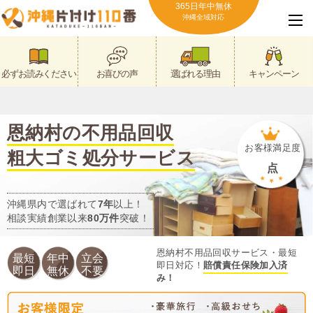
365日年中無休
沖縄全域対応
必ずお読みください
お喜びの声
選ばれる理由
キャンペーン
恩納村の不用品回収
お客様満足度
粗大ゴミ処分サービス
点
沖縄県内で選ばれて
7年
以上！
相談実績創業以来
80万件
突破！
恩納村不用品回収サービス・最短
最短
年中
立会
即日対応！
賠償責任保険加入済
即日
無休
不要
み！