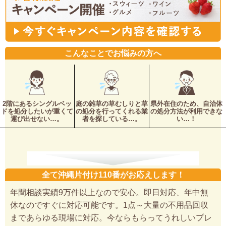
こんなことでお悩みの方へ
2階にあるシングルベッ
庭の雑草の草むしりと草
県外在住のため、自治体
ドを処分したいが重くて
の処分を行ってくれる業
の処分方法が利用できな
運び出せない…。
者を探している…。
い…！
全て沖縄片付け110番がお応えします！
年間相談実績9万件以上なので安心。即日対応、年中無
休なのですぐに対応可能です。1点～大量の不用品回収
まであらゆる現場に対応。今ならもらってうれしいプレ