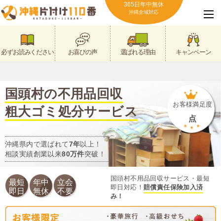
365日年中無休
沖縄全域対応
必ずお読みください
お喜びの声
選ばれる理由
キャンペーン
国頭村の不用品回収
お客様満足度
粗大ゴミ処分サービス
点
沖縄県内で選ばれて
7年
以上！
相談実績創業以来
80万件
突破！
国頭村不用品回収サービス・最短
最短
年中
立会
即日対応！
賠償責任保険加入済
即日
無休
不要
み！